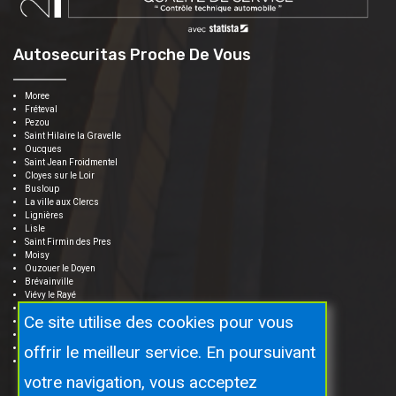
Autosecuritas Proche De Vous
Moree
Fréteval
Pezou
Saint Hilaire la Gravelle
Oucques
Saint Jean Froidmentel
Cloyes sur le Loir
Busloup
La ville aux Clercs
Lignières
Lisle
Saint Firmin des Pres
Moisy
Ouzouer le Doyen
Brévainville
Viévy le Rayé
Renay
Ce site utilise des cookies pour vous
La chapelle Enchérie
Vendôme
offrir le meilleur service. En poursuivant
Saint Ouen
Binas
votre navigation, vous acceptez