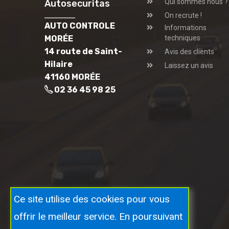
Qui sommes nous ?
Autosecuritas
On recrute !
AUTO CONTROLE
Informations
MORÉE
techniques
14 route de Saint-
Avis des clients
Hilaire
Laissez un avis
41160 MORÉE
02 36 45 98 25
Ce site utilise des cookies pour vous
offrir le meilleur service. En poursuivant