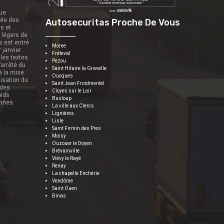
que
ile des
Autosecuritas Proche De Vous
es et
s légers de
s est entré
Moree
r janvier
Fréteval
 les textes
Pezou
’arrêté du
Saint Hilaire la Gravelle
 à la mise
Oucques
nisation du
Saint Jean Froidmentel
 des
Cloyes sur le Loir
oids
Busloup
onnes.
La ville aux Clercs
Lignières
Lisle
Saint Firmin des Pres
Moisy
Ouzouer le Doyen
Brévainville
Viévy le Rayé
Renay
La chapelle Enchérie
Vendôme
Saint Ouen
Binas