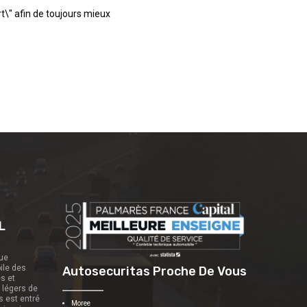
t\" afin de toujours mieux
L
que
ile des
Autosecuritas Proche De Vous
es et
s légers de
s est entré
Moree